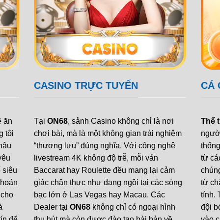
CASINO TRỰC TUYẾN
CÁ 
ệ ăn
Tại
ON68
, sảnh Casino không chỉ là nơi
Thể 
 tôi
chơi bài, mà là một không gian trải nghiệm
người
khâu
“thượng lưu” đúng nghĩa. Với công nghệ
thống
yêu
livestream 4K không độ trễ, mỗi ván
từ cá
 siêu
Baccarat hay Roulette đều mang lại cảm
chúng
khoản
giác chân thực như đang ngồi tại các sòng
từ ch
 cho
bạc lớn ở Las Vegas hay Macau. Các
tính.
à
Dealer tại
ON68
không chỉ có ngoại hình
đội b
ín để
thu hút mà còn được đào tạo bài bản về
vào c