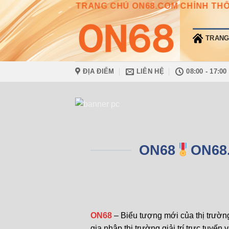
LINK TRANG CHỦ ON68.COM CHÍNH THỐNG – NÓI 
Bỏ
qua
nội
TRANG
dung
ĐỊA ĐIỂM
LIÊN HỆ
08:00 - 17:00
ON68
ON68
ON68
– Biểu tượng mới của thị trườn
gia nhập thị trường giải trí trực tuyến