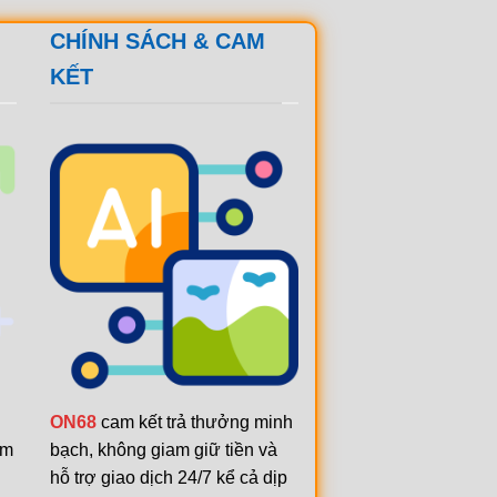
CHÍNH SÁCH & CAM
KẾT
ON68
cam kết trả thưởng minh
am
bạch, không giam giữ tiền và
hỗ trợ giao dịch 24/7 kể cả dịp