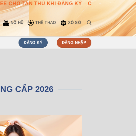
N THỦ KHI ĐĂNG KÝ – CHỌN ĐÚNG LINK, CHƠI ĐÚ
NỔ HŨ
THỂ THAO
XỔ SỐ
ĐĂNG KÝ
ĐĂNG NHẬP
NG CẤP 2026