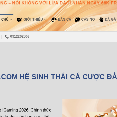
KHÔNG VỚI LỪA ĐẢO! NHẬN NGAY 68K FREE CHO TÂ
 CHỦ
GIỚI THIỆU
BẮN CÁ
CASINO
ĐÁ GÀ
0912202506
.COM HỆ SINH THÁI CÁ CƯỢC ĐẲ
g iGaming 2026. Chính thức
 với tư duy vận hành của thế