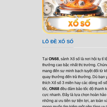
LÔ ĐỀ XỔ SỐ
Tại
ON68
, sảnh Xổ số là nơi hội tụ tỉ l
thưởng cao bậc nhất thị trường. Chúng
mang đến sự minh bạch tuyệt đối từ 
quay thưởng đến trả thưởng. Dù bạn 
thích Xổ số 3 miền hay các dòng xổ số
tốc,
ON68
đều đảm bảo tốc độ thanh 
cực nhanh. Đây là lựa chọn hoàn hảo
những ai ưu tiên sự tiện lợi, an toàn v
mong muốn tìm kiếm một nền tảng uy t