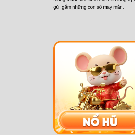
gửi gắm những con số may mắn.